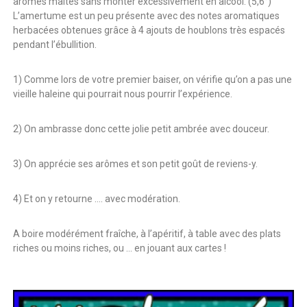
arômes maltés sans monter excessivement en alcool. (5,6°)
e
L’amertume est un peu présente avec des notes aromatiques
r
herbacées obtenues grâce à 4 ajouts de houblons très espacés
c
pendant l’ébullition.
é
e
1) Comme lors de votre premier baiser, on vérifie qu’on a pas une
vieille haleine qui pourrait nous pourrir l’expérience.
2) On ambrasse donc cette jolie petit ambrée avec douceur.
3) On apprécie ses arômes et son petit goût de reviens-y.
4) Et on y retourne …. avec modération.
A boire modérément fraîche, à l’apéritif, à table avec des plats
riches ou moins riches, ou … en jouant aux cartes !