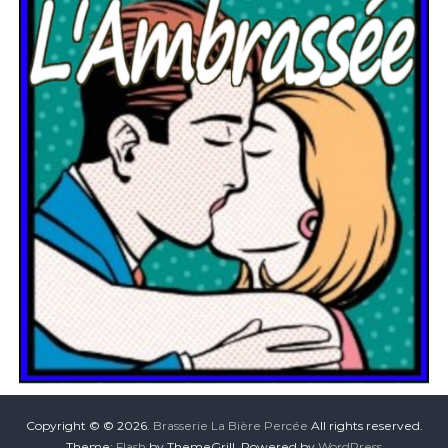
Copyright © © 2026.
Brasserie La Bière Percée
All rights reserved.
Theme:
Flash
by ThemeGrill. Powered by
WordPress