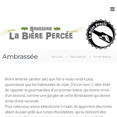
B
r
a
s
s
e
r
Ambrassée
i
Accueil
Nos bières
Ambrassée
e
L
a
Notre ambrée (amber ale) que l’on a voulu rendre plus
B
gourmande que les habituelles du style. D’où le nom ! L’idée était
i
de rappeler la gourmandise d’un premier baiser qui donne envie
è
d’un second, comme une gorgée de cette Ambrassée qui donne
r
envie d’une seconde …
e
Pour cela nous avons sélectionné 5 malts. Ils apportent des notes
P
allant du pain grillé aux notes chocolatées, qui lui donnent des