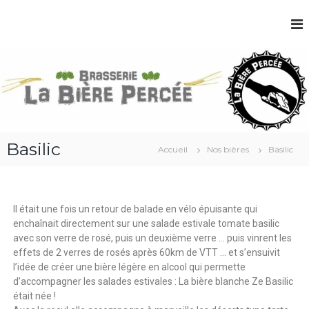
B
r
a
s
s
e
r
Basilic
i
Accueil
Nos bières
Basilic
e
L
a
Il était une fois un retour de balade en vélo épuisante qui
B
enchaînait directement sur une salade estivale tomate basilic
i
avec son verre de rosé, puis un deuxième verre … puis vinrent les
è
effets de 2 verres de rosés après 60km de VTT … et s’ensuivit
r
l’idée de créer une bière légère en alcool qui permette
e
d’accompagner les salades estivales : La bière blanche Ze Basilic
P
était née !