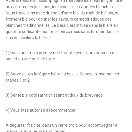
Avec le recul elle accompagne à merveille les déserts type tarte
e
aux citrons, les poissons, les ravioles, les viandes blanches …
r
Nous travaillons avec du malt d’ogre bio, du malt de blé bio, du
c
froment bio pour donner les saveurs caractéristiques des
é
blanches traditionnelles. Le Basilic est infusé dans la bière en
e
quantité suffisante pour être perçu mais sans tomber dans le
«jus de basilic à la bière ».
1) Dans une main prenez une tomate cerise, un morceau de
poulet ou une part de tarte.
2) Servez vous la légère bière au basilic. Si besoin inverser les
étapes 1 et 2.
3) Sentez le côté rafraîchissant et doux du breuvage.
4) Vous êtes autorisé à recommencer.
A déguster fraîche, dans un verre droit, pour accompagner à
merveille tous les plats du repas.